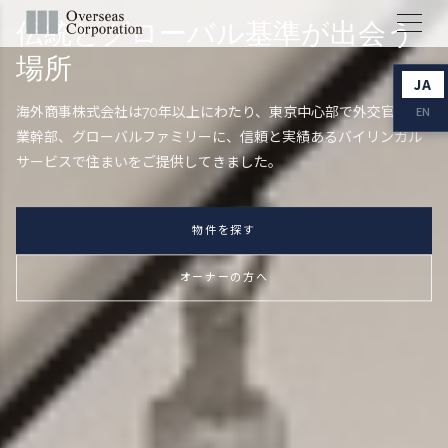
伝統とグローバル基準が出会う
場所
JA
EN
海外商事株式会社は70年以上にわたり、東京中心部で外交官、企
業幹部、グローバルファミリーに、信頼と実績あるバイリンガル
サービスで住まいをご提供してきました。
物件を探す
オーナーの方へ